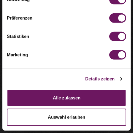
Focus sul materiale: il molibdeno
porta vantaggi
Präferenzen
Il molibdeno (Mo) si è affermato come metallo collaudato in
ambienti difficili grazie alla sua elevata temperatura di fusione e
Statistiken
all'eccellente resistenza a temperature elevate.
Questo elemento chimico con numero atomico 42 ha
Marketing
un'ottima conducibilità termica ed elettrica.
Il punto di fusione è di 2.623 °C.
A 20 °C, la densità è di 10,28 g/cm³.
Details zeigen
Il molibdeno ha un'eccezionale resistenza alla temperatura
e alla corrosione ad alte temperature.
Alle zulassen
Volete acquistare ora i prodotti a base di molibdeno da Litty?
Auswahl erlauben
ACQUISTARE MOLIBDENO