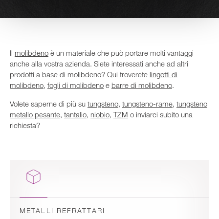
Il
molibdeno
è un materiale che può portare molti vantaggi
anche alla vostra azienda. Siete interessati anche ad altri
prodotti a base di molibdeno? Qui troverete
lingotti di
molibdeno
,
fogli di molibdeno
e
barre di molibdeno
.
Volete saperne di più su
tungsteno
,
tungsteno-rame
,
tungsteno
metallo pesante
,
tantalio
,
niobio
,
TZM
o inviarci subito una
richiesta?
METALLI REFRATTARI