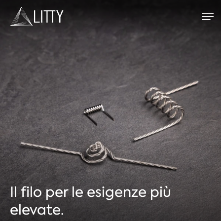
Zum Inhalt
Metalli refrattari
Saldatura WIG
Saldatura a resistenza
Spruzzatura al plasma
Azienda
Il filo per le esigenze più
elevate.