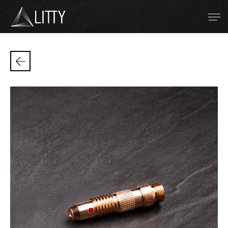
Zum Inhalt
Metalli refrattari
Saldatura WIG
Saldatura a resistenza
Spruzzatura al plasma
Azienda