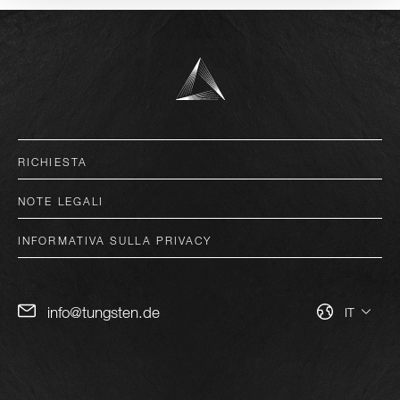
deutsch
RICHIESTA
english
NOTE LEGALI
italiano
INFORMATIVA SULLA PRIVACY
français
español
info@tungsten.de
IT
RICHIEDI ORA