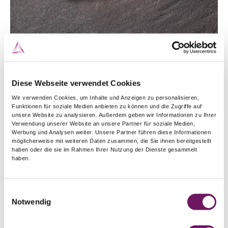
Diese Webseite verwendet Cookies
Wir verwenden Cookies, um Inhalte und Anzeigen zu personalisieren,
Funktionen für soziale Medien anbieten zu können und die Zugriffe auf
unsere Website zu analysieren. Außerdem geben wir Informationen zu Ihrer
Alloggiamento della bussola di
Verwendung unserer Website an unsere Partner für soziale Medien,
Werbung und Analysen weiter. Unsere Partner führen diese Informationen
serraggio
möglicherweise mit weiteren Daten zusammen, die Sie ihnen bereitgestellt
haben oder die sie im Rahmen Ihrer Nutzung der Dienste gesammelt
Cannello 17/18/26
haben.
Standard
Standard con lente a gas
Jumbo 
Einwilligungsauswahl
Notwendig
Ø
Articolo
Ø
Articolo
Ø