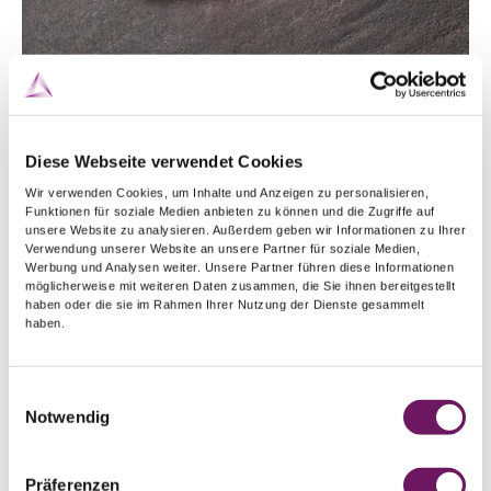
Diese Webseite verwendet Cookies
Wir verwenden Cookies, um Inhalte und Anzeigen zu personalisieren,
Funktionen für soziale Medien anbieten zu können und die Zugriffe auf
unsere Website zu analysieren. Außerdem geben wir Informationen zu Ihrer
Verwendung unserer Website an unsere Partner für soziale Medien,
Spannhülsengehäuse
Werbung und Analysen weiter. Unsere Partner führen diese Informationen
möglicherweise mit weiteren Daten zusammen, die Sie ihnen bereitgestellt
Brenner 17/ 18/ 26
haben oder die sie im Rahmen Ihrer Nutzung der Dienste gesammelt
haben.
Standard
Standard mit Gaslinse
Jumbo m
Einwilligungsauswahl
Notwendig
Ø
Artikel
Ø
Artikel
Ø
0.5 mm
-
0.5 mm
-
0.5 mm
Präferenzen