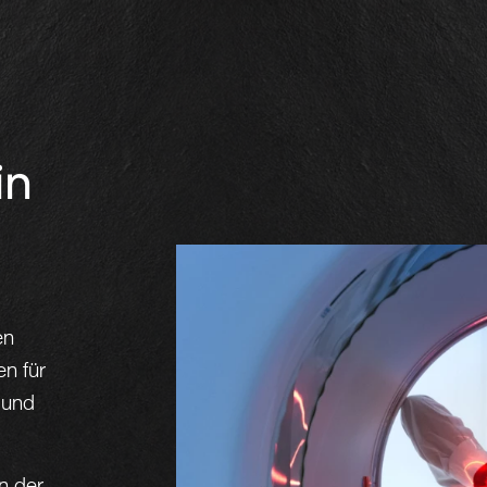
in
en
n für
 und
n der