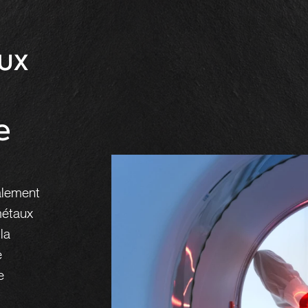
ux
a
e
alement
métaux
la
e
e