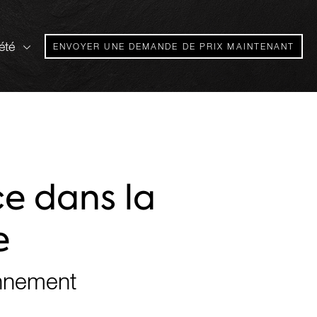
été
ENVOYER UNE DEMANDE DE PRIX MAINTENANT
n
e dans la
e
onnement