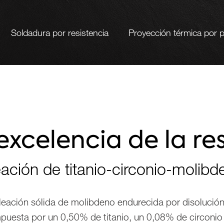
Soldadura por resistencia
Proyección térmica por 
e materiales
Molde de fundición a presión
excelencia de la re
Ingeniería mecánica
tungsteno
Industria del automóvil
do de tungsteno
Tecnología médica
eación de titanio-circonio-molibd
Protección contra la radiación
industria aeroespacial
leación sólida de molibdeno endurecida por disolución
competición automovilística
mpuesta por un 0,50% de titanio, un 0,08% de circonio 
Artículos de relojería