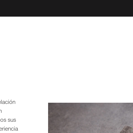
elación
n
nos sus
eriencia