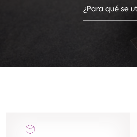
¿Para qué se ut
Las aleaciones de TZ
soportar altas tempe
calefacción, electrodo
hornos, herramientas
aplicaciones.