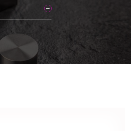
 materiales deben
 conductores de
n, interiores de
ciones y muchas otras