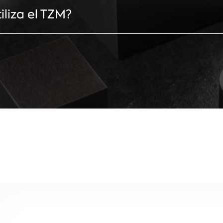
iliza el TZM?
M se utilizan principalmente en ámbitos en los que los
raturas: por ejemplo, para componentes de máquinas,
s, alambres ligeros de ingeniería, naves de sinterizació
 de forja, tecnología de rayos X, escudos contra radia