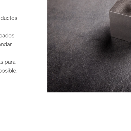
oductos
abados
ndar.
as para
posible.