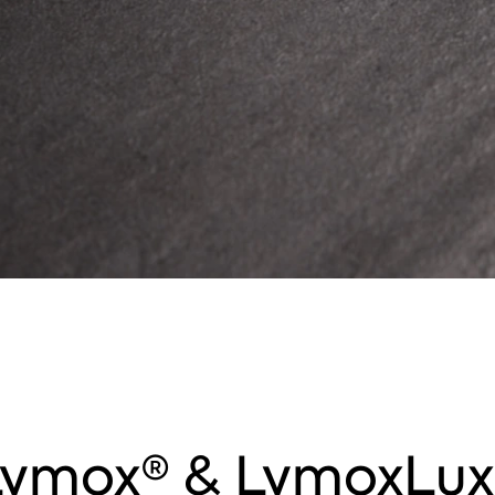
Productos de joyería
Lymox® & LymoxLux