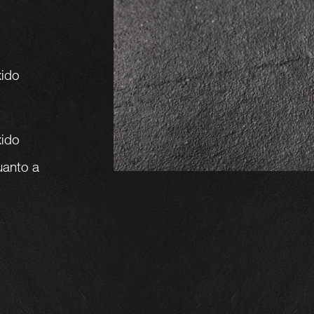
xido
xido
uanto a