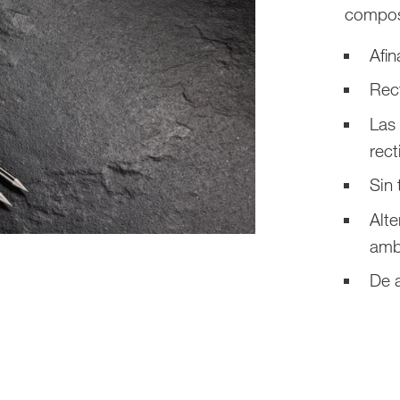
composi
Afi
Rect
Las
rect
Sin 
Alte
amb
De a