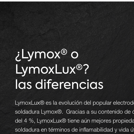
¿Lymox® o
LymoxLux®?
las diferencias
LymoxLux® es la evolución del popular electro
soldadura Lymox®. Gracias a su contenido de 
del 4 %, LymoxLux® tiene aún mejores propied
soldadura en términos de inflamabilidad y vida út