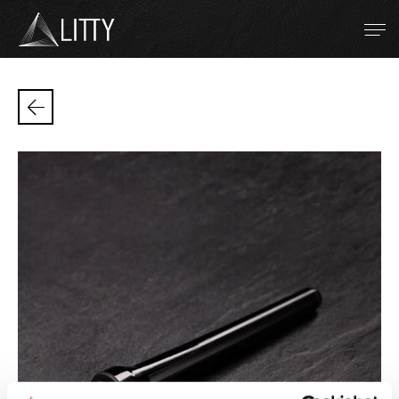
Zum Inhalt
Metales refractarios
Soldadura TIG
Soldadura por resistencia
Proyección térmica por plasma
La empresa