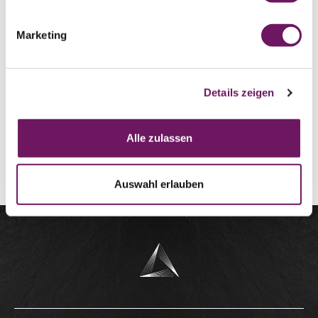
Medio
57Y03
Marketing
Largo
57Y02
Largo
57Y02D
Details zeigen
Alle zulassen
HACER PEDIDO
Auswahl erlauben