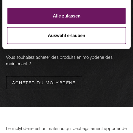
À 20 °C, sa densité est de 10,28 g/cm³.
Saviez-vous que le molybdène augmente la résistance de
Alle zulassen
l'acier à haute température ? Ce métal de transition
impressionne par ses propriétés similaires à celles du
tungstène
. Les produits en molybdène de Litty, tels que les
Auswahl erlauben
tôles, les feuilles ou les films, se distinguent par une dureté et
une résistance exceptionnelles.
Vous souhaitez acheter des produits en molybdène dès
maintenant ?
ACHETER DU MOLYBDÈNE
Le molybdène est un matériau qui peut également apporter de