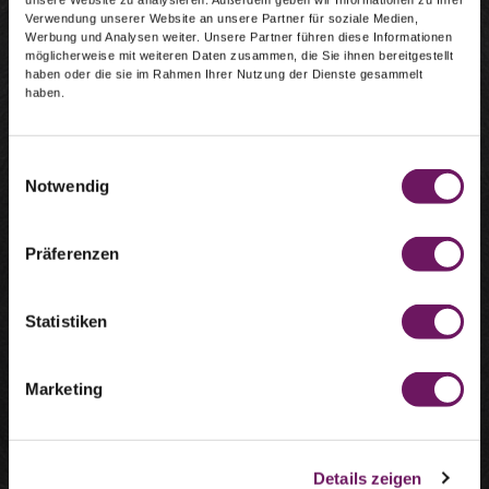
Verwendung unserer Website an unsere Partner für soziale Medien,
Werbung und Analysen weiter. Unsere Partner führen diese Informationen
möglicherweise mit weiteren Daten zusammen, die Sie ihnen bereitgestellt
haben oder die sie im Rahmen Ihrer Nutzung der Dienste gesammelt
haben.
Einwilligungsauswahl
Notwendig
Focus sur les matériaux: les feuilles
en molybdène apportent des
Präferenzen
avantages
Le molybdène (Mo) est recherché dans les applications
Statistiken
exigeantes en raison de sa dureté et de sa résistance à la
chaleur et aux processus chimiques.
Marketing
Cet élément chimique de numéro atomique 42 possède
une très bonne conductivité thermique et électrique.
Son point de fusion est de 2 623 °C.
Details zeigen