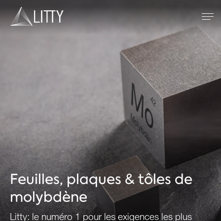
Zum Inhalt
Métaux réfractaires
Soudage TIG
Soudage par résistance
Projection plasma
Société
Feuilles, plaques & tôles de
molybdène
Litty: le numéro 1 pour les exigences les plus