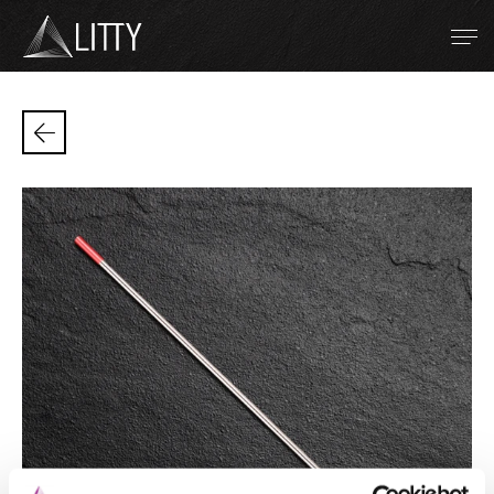
Zum Inhalt
Métaux réfractaires
Soudage TIG
Soudage par résistance
Projection plasma
Société