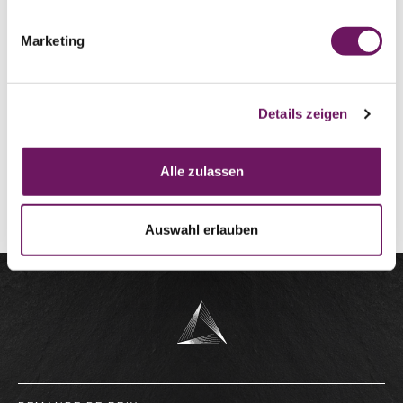
d’électrode très répandu, qui est cependant de plus en
plus au cœur des discussions en raison de ses 2 % de
Marketing
thorium radioactif.
Ce type peut être maintenant remplacé avantageusement
par des électrodes sans rayonnement comme la Lymox®
Details zeigen
ou la WL15.
Alle zulassen
COMMANDER MAINTENANT
Auswahl erlauben