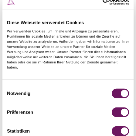
Diese Webseite verwendet Cookies
Wir verwenden Cookies, um Inhalte und Anzeigen zu personalisieren,
Funktionen für soziale Medien anbieten zu können und die Zugriffe auf
unsere Website zu analysieren. Außerdem geben wir Informationen zu Ihrer
Verwendung unserer Website an unsere Partner für soziale Medien,
Werbung und Analysen weiter. Unsere Partner führen diese Informationen
möglicherweise mit weiteren Daten zusammen, die Sie ihnen bereitgestellt
haben oder die sie im Rahmen Ihrer Nutzung der Dienste gesammelt
haben.
WT20 - rouge
L’électrode facile à allumer
Einwilligungsauswahl
Notwendig
Couleur : rouge
Pour l’acier au carbone, les aciers inoxydables, le bronze
Präferenzen
au silicium, le cuivre, le bronze, le titane
Composition : W + 2 % de thorium
Statistiken
Avec de très bonnes propriétés d’allumage, un type