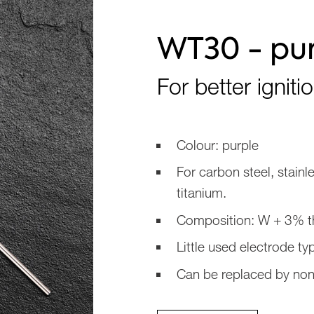
Jewellery products
WT30 - pu
For better ignit
Colour: purple
For carbon steel, stainl
titanium.
Composition: W + 3% t
Little used electrode ty
Can be replaced by non