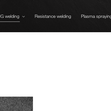
IG welding
Resistance welding
Plasma sprayin
ials overview
Die-casting mould
sten
Mechanical engineering
sten-copper
Automotive industry
sten heavy metal
Medical technology
ybdenum
Radiation protection
Aerospace
alum
Motor racing
ium
Watch products