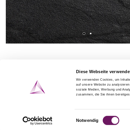
deutsch
english
Diese Webseite verwende
italiano
Wir verwenden Cookies, um Inhalte
auf unsere Website zu analysieren
français
soziale Medien, Werbung und Analy
zusammen, die Sie ihnen bereitges
español
info@tungsten.de
EN
Einwilligungsauswahl
Notwendig