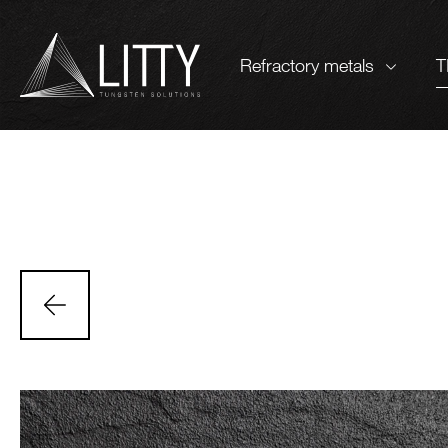
Zum Inhalt
Refractory metals
T
Custom-made products
Mater
Rods
Tung
Metal sheets
Tung
Blocks
Tung
Wires
Mol
TZM
Tant
Niob