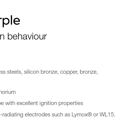
rple
ion behaviour
ess steels, silicon bronze, copper, bronze,
horium
pe with excellent ignition properties
-radiating electrodes such as Lymox® or WL15.