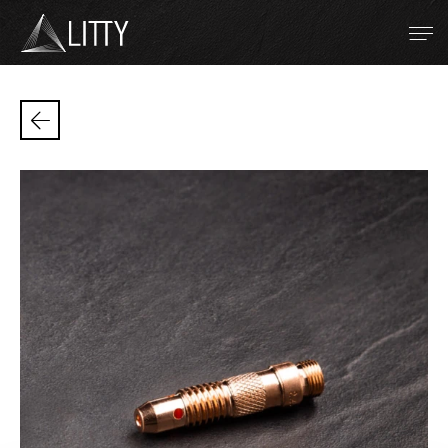
Zum Inhalt
Refractory metals
TIG welding
Resistance welding
Plasma spraying
Company