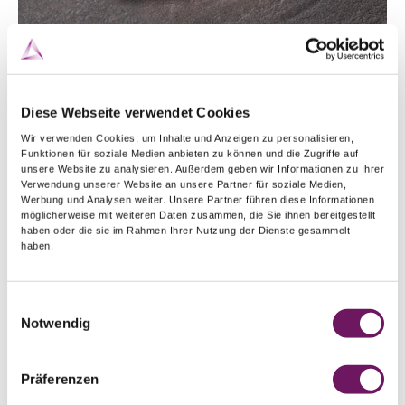
Diese Webseite verwendet Cookies
Wir verwenden Cookies, um Inhalte und Anzeigen zu personalisieren,
Funktionen für soziale Medien anbieten zu können und die Zugriffe auf
unsere Website zu analysieren. Außerdem geben wir Informationen zu Ihrer
Verwendung unserer Website an unsere Partner für soziale Medien,
Werbung und Analysen weiter. Unsere Partner führen diese Informationen
Clamping sleeve housing
möglicherweise mit weiteren Daten zusammen, die Sie ihnen bereitgestellt
haben oder die sie im Rahmen Ihrer Nutzung der Dienste gesammelt
haben.
Burners 9/20
Einwilligungsauswahl
Standard
Standard with gas lens
Jumbo 
Notwendig
Ø
Item
Ø
Item
Ø
Präferenzen
0.5 mm
13N25
0.5 mm
-
0.5 mm